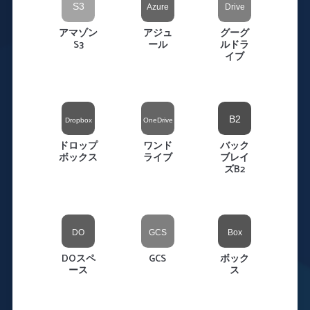
アマゾン
アジュ
グーグ
S3
ール
ルドラ
イブ
ドロップ
ワンド
バック
ボックス
ライブ
ブレイ
ズB2
DOスペ
GCS
ボック
ース
ス